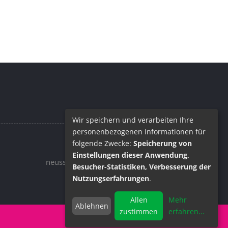
Wir speichern und verarbeiten Ihre
personenbezogenen Informationen für
folgende Zwecke:
Speicherung von
Email
Einstellungen dieser Anwendung,
neuss@barrique.de
Besucher-Statistiken, Verbesserung der
Nutzungserfahrungen
.
Allen
Mehr
Ablehnen
zustimmen
erfahren
...
Impressum
Datenschutz