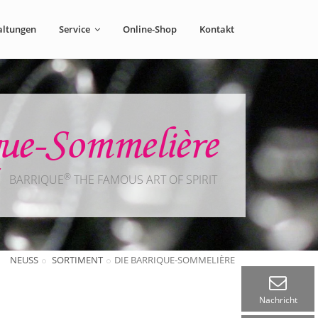
altungen
Service
Online-Shop
Kontakt
que-Sommelière
®
BARRIQUE
THE FAMOUS ART OF SPIRIT
NEUSS
SORTIMENT
DIE BARRIQUE-SOMMELIÈRE
Nachricht