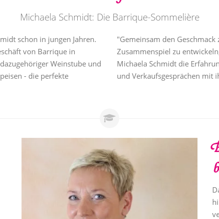
Michaela Schmidt: Die Barrique-Sommelière
midt schon in jungen Jahren.
"Gemeinsam den Geschmack zu 
eschäft von Barrique in
Zusammenspiel zu entwickeln, 
it dazugehöriger Weinstube und
Michaela Schmidt die Erfahru
peisen - die perfekte
und Verkaufsgesprächen mit i
B
b
D
h
v