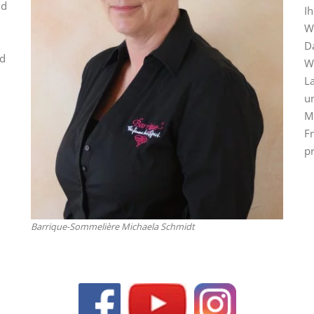
nd
I
W
D
nd
W
L
u
M
F
pr
Barrique-Sommelière Michaela Schmidt